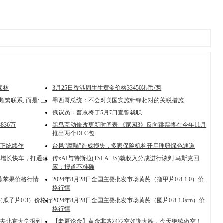
森林
3月25日香港周生生黄金价格33450港币/两
频繁联系, 而是: 三
墨西哥总统：不会对美国实施针锋相对的关税措施
俄议员：普京将于5月7日宣誓就职
836万
黑鸟互动修改更新时间表 《家园3》反向跳票将在今年11月
推出两个DLC包
正统续作
台风“摩羯”造成损失，多家保险机构开启理赔绿色通道
I增长快车，打通落
传xAI与特斯拉(TSLA.US)就收入分成进行谈判 马斯克回
应：报道不准确
香蕉苹果价格行情
2024年8月28日全国主要批发市场黄芪（指甲片0.8-1.0）价
格行情
（瓜子片0.3）价格行
2024年8月28日全国主要批发市场黄芪（圆片0.8-1.0cm）价
格行情
天去北京大学报到
【老夏论金】黄金非农2472空如期大跌，今天继续做空！